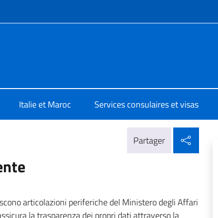
te de menu
 Rabat
Italie et Maroc
Services consulaires et visas
Parta
Partager
ente
iscono articolazioni periferiche del Ministero degli Affari
ssicura la trasparenza dei propri dati attraverso la