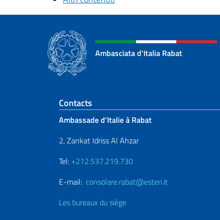
Ambasciata d'Italia Rabat
Section de pied de 
Contacts
Ambassade d’Italie à Rabat
2, Zankat Idriss Al Ahzar
Tel:
+212.537.219.730
E-mail:
consolare.rabat@esteri.it
Les bureaux du siège