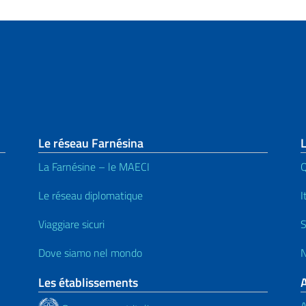
page
Le réseau Farnésina
L
La Farnésine – le MAECI
Q
Le réseau diplomatique
I
Viaggiare sicuri
S
Dove siamo nel mondo
N
Les établissements