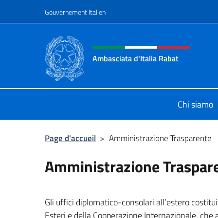
Aller au contenu
Gouvernement Italien
Site Web, social et en-tê
Ambasciata d'Italia Rabat
Sito Ufficiale Ambasciata d'Italia a
Chi siamo
Page d'accueil
>
Amministrazione Trasparente
Amministrazione Traspar
Gli uffici diplomatico-consolari all’estero costitu
Esteri e della Cooperazione Internazionale, che a