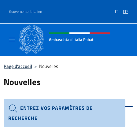
Aller au contenu
IT
FR
Gouvernement Italien
Site Web, social et en-tête de m
Ambasciata d'Italia Rabat
Sito Ufficiale Ambasciata d'Italia a Rabat
Page d'accueil
>
Nouvelles
Nouvelles
ENTREZ VOS PARAMÈTRES DE
RECHERCHE