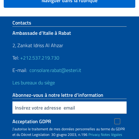
Naviguer dans la rubrique
Section de pied de page
Contacts
Ambassade d’Italie à Rabat
2, Zankat Idriss Al Ahzar
Tel:
+212.537.219.730
E-mail:
consolare.rabat@esteri.it
Les bureaux du siège
Abonnez-vous à notre lettre d’information
Insert your email
Acceptation GDPR
J’autorise le traitement de mes données personnelles au terme du GDPR
et du Décret Legislation 30 giugno 2003, n.196
Privacy
Notes légales