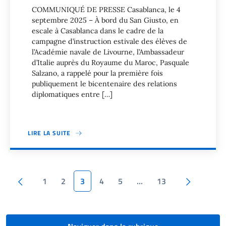
COMMUNIQUÉ DE PRESSE Casablanca, le 4
septembre 2025 – À bord du San Giusto, en
escale à Casablanca dans le cadre de la
campagne d’instruction estivale des élèves de
l’Académie navale de Livourne, l’Ambassadeur
d’Italie auprès du Royaume du Maroc, Pasquale
Salzano, a rappelé pour la première fois
publiquement le bicentenaire des relations
diplomatiques entre […]
LIRE LA SUITE
Pagination
Page précédente
Page sui
1
2
3
4
5
…
13