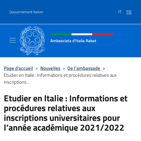
Aller au contenu
IT
FR
Gouvernement Italien
Site Web, social et en-tête de m
Ambasciata d'Italia Rabat
Sito Ufficiale Ambasciata d'Italia a Rabat
Page d'accueil
>
Nouvelles
>
De l’ambassade
>
Etudier en Italie : Informations et procédures relatives aux
inscriptions...
Etudier en Italie : Informations et
procédures relatives aux
inscriptions universitaires pour
l’année académique 2021/2022