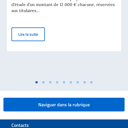
d’étude d’un montant de 12 000 € chacune, réservées
aux titulaires...
2 BOURSES D'ÉTUDES POUR UN MASTER EN « MIDD
Lire la suite
Naviguer dans la rubrique
Section de pied de page
Contacts