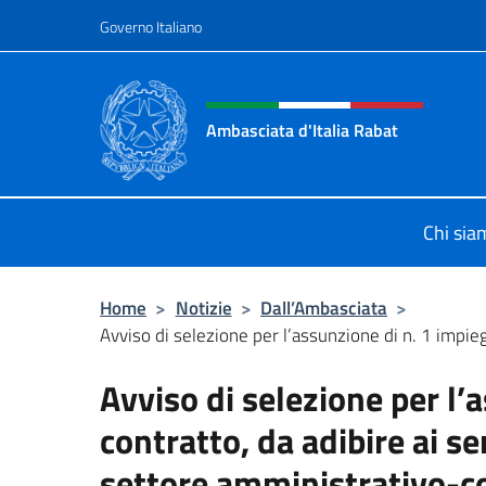
Salta al contenuto
Governo Italiano
Intestazione sito, social 
Ambasciata d'Italia Rabat
Sito Ufficiale Ambasciata d'Italia a
Chi sia
Home
>
Notizie
>
Dall’Ambasciata
>
Avviso di selezione per l’assunzione di n. 1 impieg
Avviso di selezione per l’
contratto, da adibire ai s
settore amministrativo-co