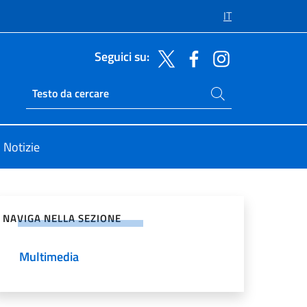
IT
Seguici su:
Cerca nel sito
Ricerca sito live
Notizie
vidi sui Social Network
NAVIGA NELLA SEZIONE
Multimedia