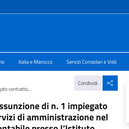
e menù
 Rabat
mo
Italia e Marocco
Servizi Consolari e Visti
Condi
Condividi
ato contratto,...
assunzione di n. 1 impiegato
ervizi di amministrazione nel
ntabile presso l’Istituto