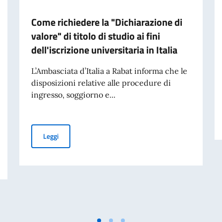
Come richiedere la "Dichiarazione di
valore" di titolo di studio ai fini
dell'iscrizione universitaria in Italia
L’Ambasciata d’Italia a Rabat informa che le
disposizioni relative alle procedure di
ingresso, soggiorno e...
Come richiedere la "Dichiarazione di valore" di titolo di stu
Leggi
TERN STUDIES” – UNIVERSITÀ CATTOLICA DEL SACRO CUORE