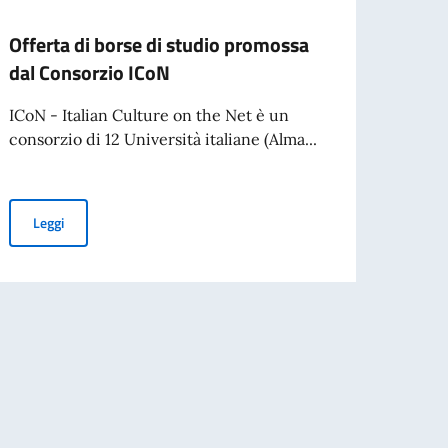
Offerta di borse di studio promossa
Confe
dal Consorzio ICoN
mond
ICoN - Italian Culture on the Net è un
Hai un
consorzio di 12 Università italiane (Alma...
Confe
(12-13.
Offerta di borse di studio promossa dal Consorzio ICoN
Leggi
Leg
dio ai fini dell'iscrizione universitaria in Italia