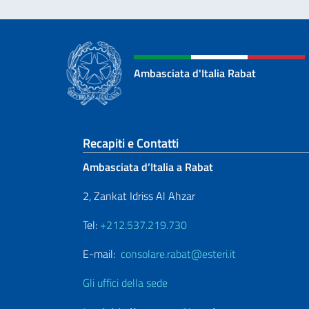
Ambasciata d'Italia Rabat
Sezione footer
Recapiti e Contatti
Ambasciata d’Italia a Rabat
2, Zankat Idriss Al Ahzar
Tel:
+212.537.219.730
E-mail:
consolare.rabat@esteri.it
Gli uffici della sede