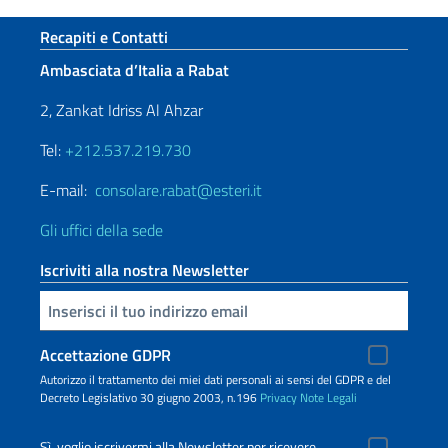
Sezione footer
Recapiti e Contatti
Ambasciata d’Italia a Rabat
2, Zankat Idriss Al Ahzar
Tel:
+212.537.219.730
E-mail:
consolare.rabat@esteri.it
Gli uffici della sede
Iscriviti alla nostra Newsletter
Inserisci la tua email
Accettazione GDPR
Autorizzo il trattamento dei miei dati personali ai sensi del GDPR e del
Decreto Legislativo 30 giugno 2003, n.196
Privacy
Note Legali
Sì, voglio iscrivermi alla Newsletter per ricevere