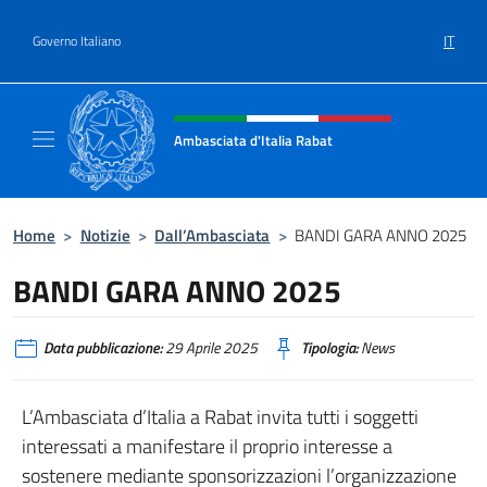
Salta al contenuto
IT
Governo Italiano
Intestazione sito, social e menù
Ambasciata d'Italia Rabat
Sito Ufficiale Ambasciata d'Italia a Rabat
Home
>
Notizie
>
Dall’Ambasciata
>
BANDI GARA ANNO 2025
BANDI GARA ANNO 2025
Data pubblicazione:
29 Aprile 2025
Tipologia:
News
L’Ambasciata d’Italia a Rabat invita tutti i soggetti
interessati a manifestare il proprio interesse a
sostenere mediante sponsorizzazioni l’organizzazione